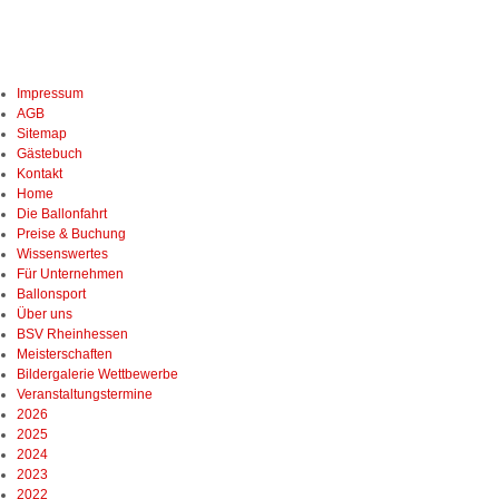
Navigation
Impressum
überspringen
AGB
Sitemap
Gästebuch
Kontakt
Home
Navigation
Die Ballonfahrt
überspringen
Preise & Buchung
Wissenswertes
Für Unternehmen
Ballonsport
Über uns
Navigation
BSV Rheinhessen
überspringen
Meisterschaften
Bildergalerie Wettbewerbe
Veranstaltungstermine
Navigation
2026
überspringen
2025
2024
2023
2022