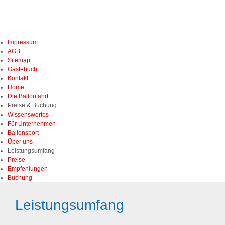
Navigation
Impressum
überspringen
AGB
Sitemap
Gästebuch
Kontakt
Home
Navigation
Die Ballonfahrt
überspringen
Preise & Buchung
Wissenswertes
Für Unternehmen
Ballonsport
Über uns
Navigation
Leistungsumfang
überspringen
Preise
Empfehlungen
Buchung
Leistungsumfang