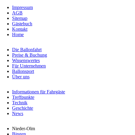
Navigation
Impressum
überspringen
AGB
Sitemap
Gästebuch
Kontakt
Home
Navigation
Die Ballonfahrt
überspringen
Preise & Buchung
Wissenswertes
Für Unternehmen
Ballonsport
Über uns
Navigation
Informationen für Fahrgäste
überspringen
Treffpunkte
Technik
Geschichte
News
Navigation
Nieder-Olm
überspringen
Bingen